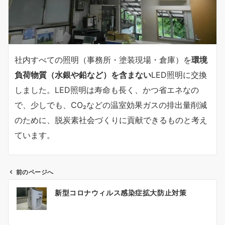
社内すべての照明（事務所・塗装現場・倉庫）を
環境
負荷物質（水銀や鉛など）を含まない
LED照明に交換
しました。LED照明は寿命も長く、かつ省エネなの
で、少しでも、
CO₂などの温室効果ガスの排出量削減
のために、脱炭素社会づくりに貢献できるものと考え
ています。
前のページへ
投
新型コロナウィルス感染症拡大防止対策
稿
ナ