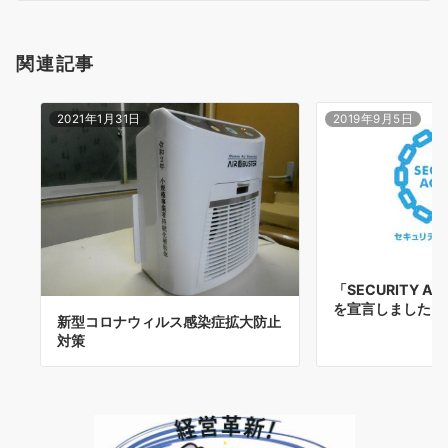
ビ
ゲ
関連記事
ー
2021年1月31日
2019年9月5日
シ
ョ
ン
「SECURITY A
を宣言しました
新型コロナウィルス感染症拡大防止
対策